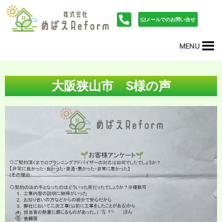
内
投
容
稿
メールでのお問い合せ
を
ナ
ス
ビ
MENU
キ
ゲ
ッ
ー
プ
シ
ョ
大阪狭山市 S様の声
ン