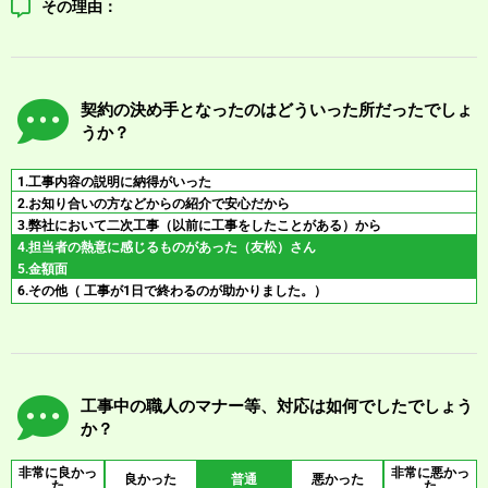
その理由：
契約の決め手となったのはどういった所だったでしょ
うか？
1.工事内容の説明に納得がいった
2.お知り合いの方などからの紹介で安心だから
3.弊社において二次工事（以前に工事をしたことがある）から
4.担当者の熱意に感じるものがあった（友松）さん
5.金額面
6.その他（ 工事が1日で終わるのが助かりました。）
工事中の職人のマナー等、対応は如何でしたでしょう
か？
非常に良かっ
非常に悪かっ
良かった
普通
悪かった
た
た