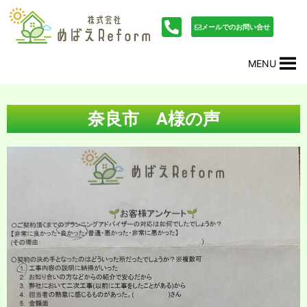
内
投
容
稿
メールでのお問い合せ
を
ナ
ス
ビ
MENU
キ
ゲ
ッ
ー
プ
シ
ョ
奈良市 A様の声
ン