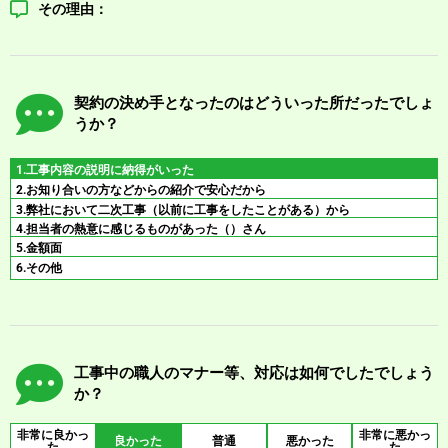
その理由：
契約の決め手となったのはどういった所だったでしょ
うか？
1.工事内容の説明に納得がいった
2.お知り合いの方などからの紹介で安心だから
3.弊社において二次工事（以前に工事をしたことがある）から
4.担当者の熱意に感じるものがあった（）さん
5.金額面
6.その他
工事中の職人のマナー等、対応は如何でしたでしょう
か？
非常に良かっ
非常に悪かっ
良かった
普通
悪かった
た
た