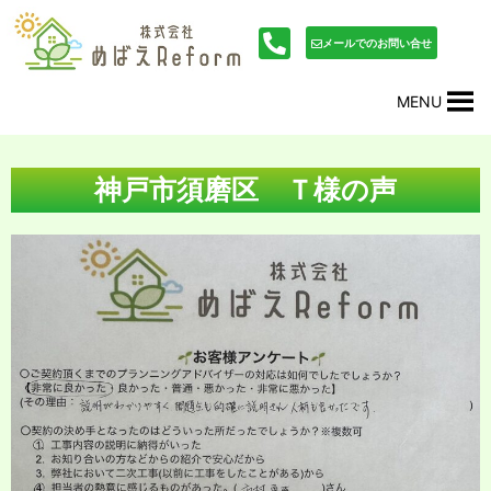
内
投
容
稿
メールでのお問い合せ
を
ナ
ス
ビ
MENU
キ
ゲ
ッ
ー
プ
シ
ョ
神戸市須磨区 Ｔ様の声
ン