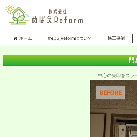
内
投
容
稿
を
ナ
ス
ビ
キ
ゲ
ホーム
めばえReformについて
施工事例
ッ
ー
プ
シ
ョ
門
ン
中心の矢印をスライド
BEFORE