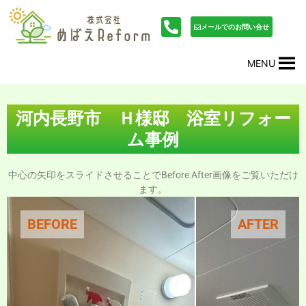
内
投
容
稿
メールでのお問い合せ
を
ナ
ス
ビ
MENU
キ
ゲ
ッ
ー
プ
シ
ョ
河内長野市 Ｈ様邸 浴室リフォー
ン
ム事例
中心の矢印をスライドさせることでBefore After画像をご覧いただけ
ます。
BEFORE
AFTER