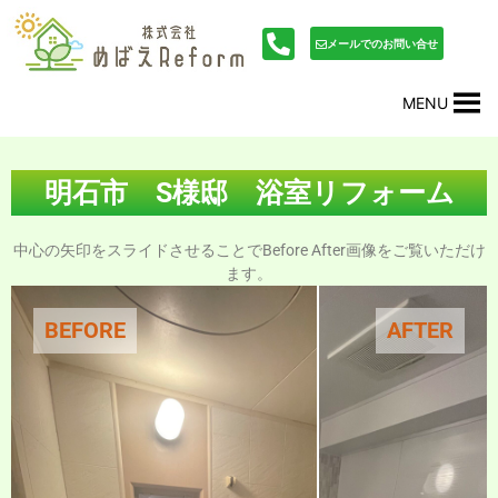
内
投
容
稿
メールでのお問い合せ
を
ナ
ス
ビ
MENU
キ
ゲ
ッ
ー
プ
シ
ョ
明石市 S様邸 浴室リフォーム
ン
中心の矢印をスライドさせることでBefore After画像をご覧いただけ
ます。
BEFORE
AFTER