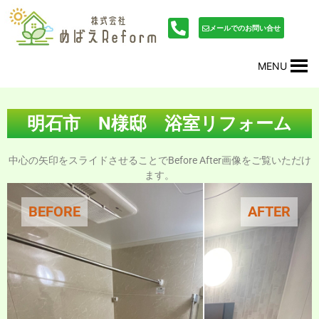
内
投
容
稿
メールでのお問い合せ
を
ナ
ス
ビ
MENU
キ
ゲ
ッ
ー
プ
シ
ョ
明石市 N様邸 浴室リフォーム
ン
中心の矢印をスライドさせることでBefore After画像をご覧いただけ
ます。
BEFORE
AFTER