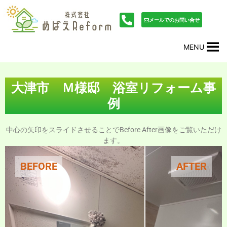
内
投
容
稿
メールでのお問い合せ
を
ナ
ス
ビ
MENU
キ
ゲ
ッ
ー
プ
シ
ョ
大津市 Ｍ様邸 浴室リフォーム事
ン
例
中心の矢印をスライドさせることでBefore After画像をご覧いただけ
ます。
BEFORE
AFTER