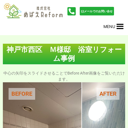
内
投
容
稿
メールでのお問い合せ
を
ナ
ス
ビ
MENU
キ
ゲ
ッ
ー
プ
シ
ョ
神戸市西区 Ｍ様邸 浴室リフォー
ン
ム事例
中心の矢印をスライドさせることでBefore After画像をご覧いただけ
ます。
BEFORE
AFTER