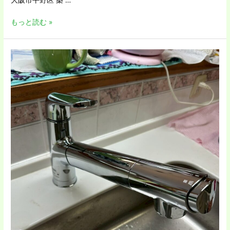
大阪市平野区 築 …
もっと読む »
大
津
市
Ａ
様
邸
【キ
ッ
チ
ン】
浄
水
器
専
用
水
栓