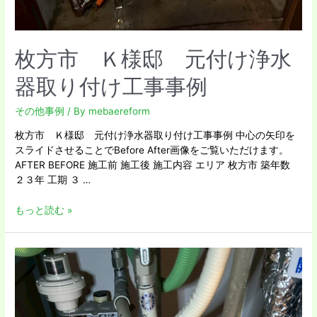
枚方市 Ｋ様邸 元付け浄水
器取り付け工事事例
その他事例
/ By
mebaereform
枚方市 Ｋ様邸 元付け浄水器取り付け工事事例 中心の矢印を
スライドさせることでBefore After画像をご覧いただけます。
AFTER BEFORE 施工前 施工後 施工内容 エリア 枚方市 築年数
２３年 工期 ３ …
もっと読む »
寝
屋
川
市
Ｎ