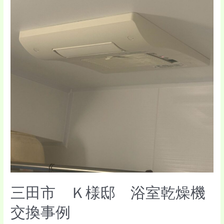
燥
機
交
換
事
例
三田市 Ｋ様邸 浴室乾燥機
交換事例