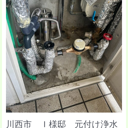
付
け
浄
水
器
取
り
付
け
工
事
事
例
川西市 Ｉ様邸 元付け浄水