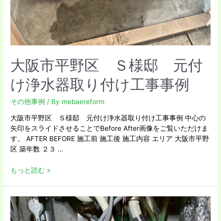
事
例
大阪市平野区 Ｓ様邸 元付
け浄水器取り付け工事事例
その他事例
/ By
mebaereform
大阪市平野区 Ｓ様邸 元付け浄水器取り付け工事事例 中心の
矢印をスライドさせることでBefore After画像をご覧いただけま
す。 AFTER BEFORE 施工前 施工後 施工内容 エリア 大阪市平野
区 築年数 ２３ …
もっと読む »
枚
方