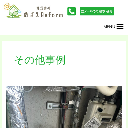
内
投
容
稿
メールでのお問い合せ
を
の
ス
ペ
MENU
キ
ー
ッ
ジ
プ
送
り
その他事例
川
西
市
Ｉ
様
邸
元