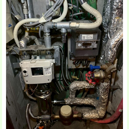
市
Ｋ
様
邸
元
付
け
浄
水
器
取
り
付
け
工
事
事
例