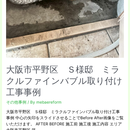
ン
バ
ブ
ル
取
り
付
け
工
事
事
大阪市平野区 Ｓ様邸 ミラ
例
クルファインバブル取り付け
工事事例
その他事例
/ By
mebaereform
大阪市平野区 Ｓ様邸 ミラクルファインバブル取り付け工事
事例 中心の矢印をスライドさせることでBefore After画像をご覧
いただけます。 AFTER BEFORE 施工前 施工後 施工内容 エリア