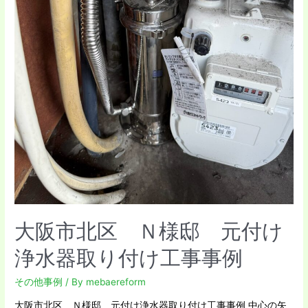
水
器
取
り
付
け
工
事
事
例
大阪市北区 Ｎ様邸 元付け
浄水器取り付け工事事例
その他事例
/ By
mebaereform
大阪市北区 Ｎ様邸 元付け浄水器取り付け工事事例 中心の矢