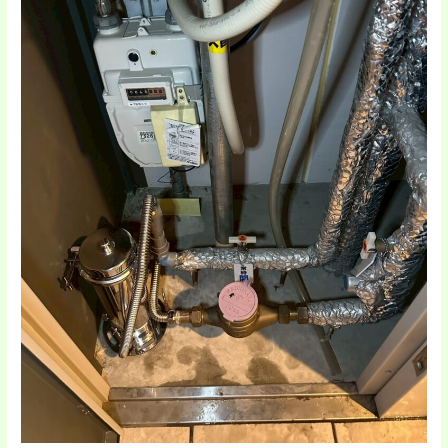
様
邸
元
付
け
浄
水
器
取
り
付
け
工
事
事
例