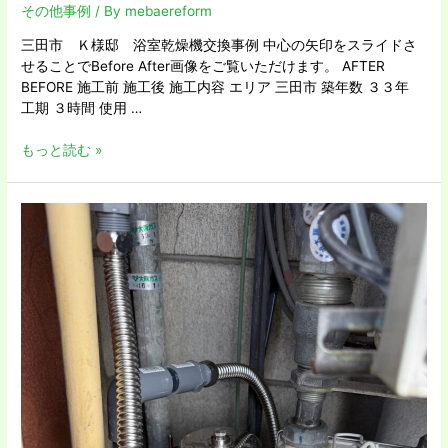
その他事例
/ By
mebaereform
三田市 Ｋ様邸 浴室乾燥機交換事例 中心の矢印をスライドさ
せることでBefore After画像をご覧いただけます。 AFTER
BEFORE 施工前 施工後 施工内容 エリア 三田市 築年数 ３３年
工期 ３時間 使用 …
もっと読む »
大
阪
市
北
区
Ｎ
様
邸
元
付
け
浄