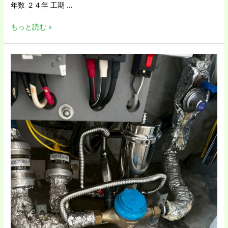
年数 ２４年 工期 …
もっと読む »
大
阪
市
平
野
区
Ｓ
様
邸
ミ
ラ
ク
ル
フ
ァ
イ