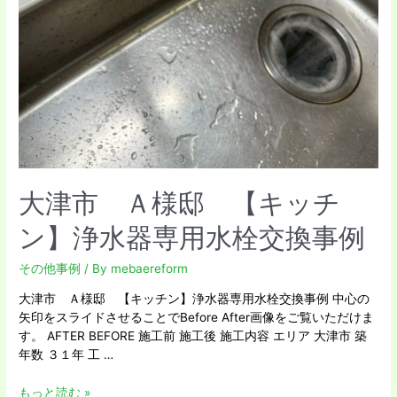
交
換
事
例
大津市 Ａ様邸 【キッチ
ン】浄水器専用水栓交換事例
その他事例
/ By
mebaereform
大津市 Ａ様邸 【キッチン】浄水器専用水栓交換事例 中心の
矢印をスライドさせることでBefore After画像をご覧いただけま
す。 AFTER BEFORE 施工前 施工後 施工内容 エリア 大津市 築
年数 ３１年 工 …
もっと読む »