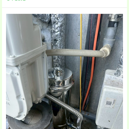
大
津
市
Ａ
様
邸
元
付
け
浄
水
器
取
り
付
け
工
事
事