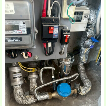
大
阪
市
平
野
区
Ｓ
様
邸
元
付
け
浄
水
器
取
り
付
け
工
事