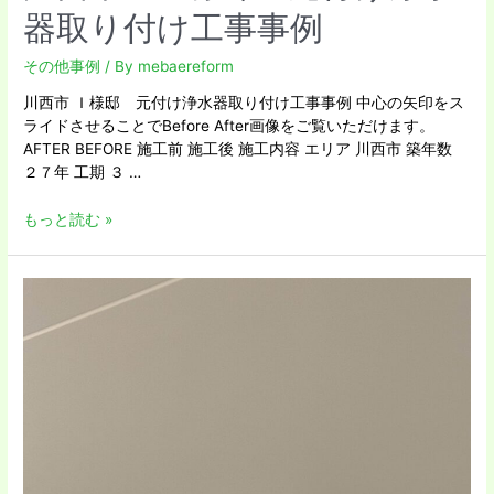
器取り付け工事事例
その他事例
/ By
mebaereform
川西市 Ｉ様邸 元付け浄水器取り付け工事事例 中心の矢印をス
ライドさせることでBefore After画像をご覧いただけます。
AFTER BEFORE 施工前 施工後 施工内容 エリア 川西市 築年数
２７年 工期 ３ …
もっと読む »
三
田
市
Ｋ
様
邸
浴
室
乾