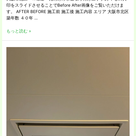
印をスライドさせることでBefore After画像をご覧いただけま
す。 AFTER BEFORE 施工前 施工後 施工内容 エリア 大阪市北区
築年数 ４０年 …
もっと読む »
大
阪
市
城
東
区
Ｏ
様
邸
浴
室
乾
燥
機